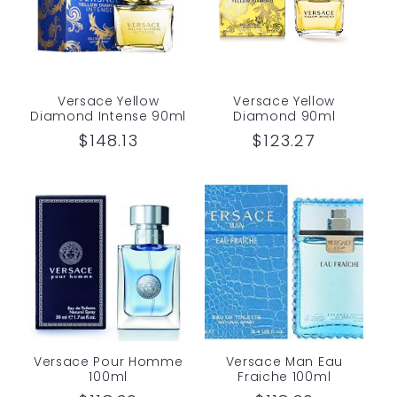
Versace Yellow
Versace Yellow
Diamond Intense 90ml
Diamond 90ml
Precio
$148.13
Precio
$123.27
habitual
habitual
Versace Pour Homme
Versace Man Eau
100ml
Fraiche 100ml