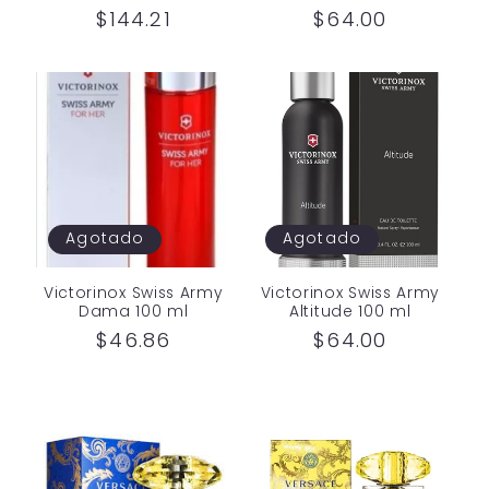
Precio
$144.21
Precio
$64.00
habitual
habitual
Agotado
Agotado
Victorinox Swiss Army
Victorinox Swiss Army
Dama 100 ml
Altitude 100 ml
Precio
$46.86
Precio
$64.00
habitual
habitual