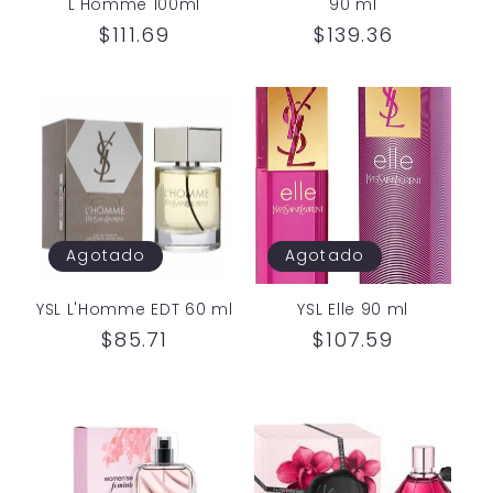
L'Homme 100ml
90 ml
Precio
$111.69
Precio
$139.36
habitual
habitual
Agotado
Agotado
YSL L'Homme EDT 60 ml
YSL Elle 90 ml
Precio
$85.71
Precio
$107.59
habitual
habitual