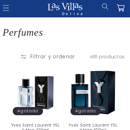
Ir
directamente
Ca
al contenido
C
Perfumes
o
l
Filtrar y ordenar
481 productos
e
c
c
i
Agotado
Agotado
ó
Yves Saint Laurent YSL
Yves Saint Laurent YSL