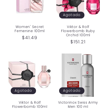
Agotado
Women' Secret
Viktor & Rolf
Femenine 100ml
Flowerbomb Ruby
Orchid 100ml
Precio
$41.49
Precio
$151.21
habitual
habitual
Agotado
Agotado
Viktor & Rolf
Victorinox Swiss Army
Flowerbomb 100ml
Men 100 ml