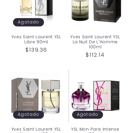
Agotado
Yves Saint Laurent YSL
Yves Saint Laurent YSL
Libre 90ml
La Nuit De L'Homme
100ml
Precio
$139.36
Precio
$112.14
habitual
habitual
Agotado
Agotado
Yves Saint Laurent YSL
YSL Mon Paris Intense