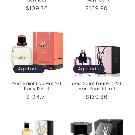
Y Men 100ml
Y Men 100ml
n
Precio
$109.36
Precio
$139.90
:
habitual
habitual
Agotado
Agotado
Yves Saint Laurent YSL
Yves Saint Laurent YSL
Paris 125ml
Mon Paris 90 ml
Precio
$124.71
Precio
$139.36
habitual
habitual