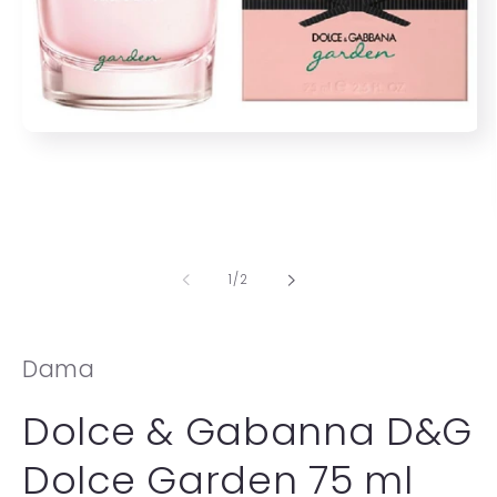
Abrir
elemento
multimedia
1
en
una
ventana
modal
de
1
/
2
Dama
Dolce & Gabanna D&G
Dolce Garden 75 ml