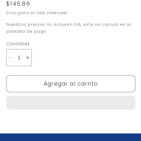
Precio
$145.86
habitual
Envio gratis en toda Venezuela
Nuestros precios no incluyen IVA, este se calcula en la
pantalla de pago
Cantidad
Reducir
Aumentar
cantidad
cantidad
para
para
Dolce
Dolce
Agregar al carrito
&amp;
&amp;
Gabanna
Gabanna
D&amp;G
D&amp;G
Dolce
Dolce
Garden
Garden
75
75
ml
ml